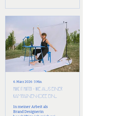
voller Menschen,
Begegnungen und
Energie. Ein Moment
bleibt besonders: die
Premiere des Songs von
Betty O mit dem Chor.
Gänsehaut. Da wusste ich
– es hat sich ausgezahlt.
6. März 2026
∙
3
Min.
MAKE IT MATTER – Wie aus einer
Kampagnen-Idee ein
Festival wurde.
In meiner Arbeit als
Brand Designerin