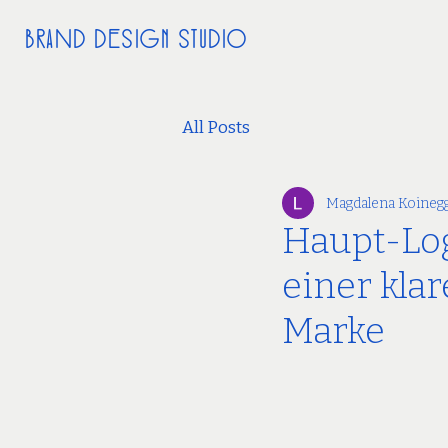
BrAnD DesiGN STUDiO
All Posts
Magdalena Koineg
Haupt-Log
einer klar
Marke