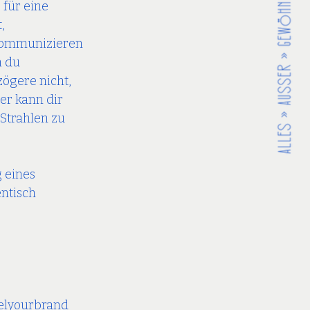
für eine 
, 
 kommunizieren 
 du 
zögere nicht, 
er kann dir 
Strahlen zu 
 eines 
ntisch 
elyourbrand