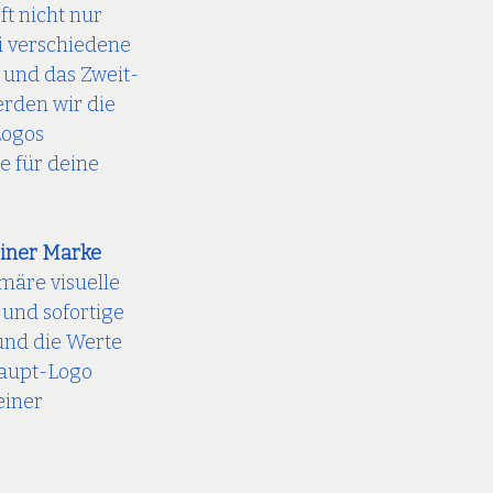
ft nicht nur 
i verschiedene 
 und das Zweit-
rden wir die 
ogos 
 für deine 
einer Marke
märe visuelle 
und sofortige 
und die Werte 
Haupt-Logo 
einer 