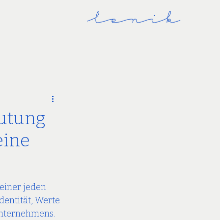
eutung
eine
einer jeden 
dentität, Werte 
Unternehmens. 