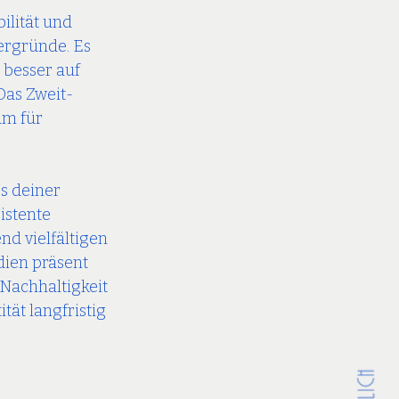
ilität und 
rgründe. Es 
 besser auf 
Das Zweit-
um für 
s deiner 
istente 
nd vielfältigen 
ien präsent 
Nachhaltigkeit 
tät langfristig 