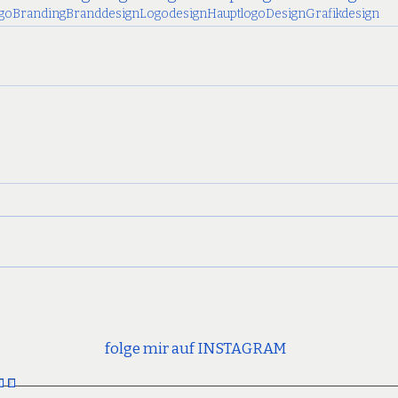
go
Branding
Branddesign
Logodesign
Hauptlogo
Design
Grafikdesign
folge mir auf INSTAGRAM