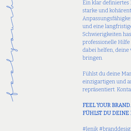
Ein klar definierte
starke und kohärente
Anpassungsfähigkeit
und eine langfrist
Schwierigkeiten hast
professionelle Hilf
dabei helfen, deine
bringen.
Fühlst du deine Mar
einzigartigen und a
repräsentiert. Kont
FEEL YOUR BRAND.
FÜHLST DU DEINE
#lenik
#branddesig